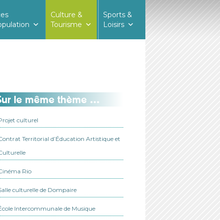
ces
Culture &
Sports &
opulation
Tourisme
Loisirs
Sur le même thème …
Projet culturel
Contrat Territorial d’Éducation Artistique et
Culturelle
Cinéma Rio
Salle culturelle de Dompaire
École Intercommunale de Musique