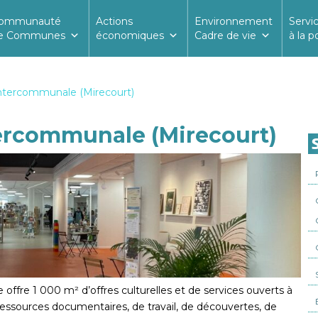
ommunauté
Actions
Environnement
Servi
e Communes
économiques
Cadre de vie
à la p
ntercommunale (Mirecourt)
ercommunale (Mirecourt)
fre 1 000 m² d’offres culturelles et de services ouverts à
ressources documentaires, de travail, de découvertes, de