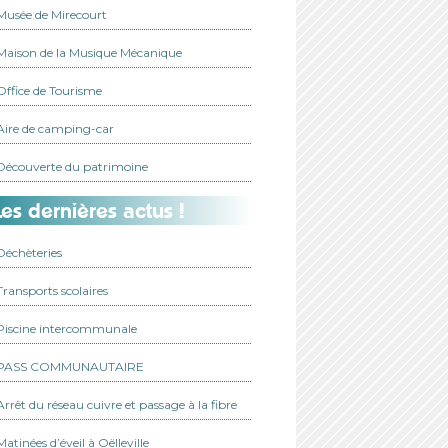
Musée de Mirecourt
Maison de la Musique Mécanique
Office de Tourisme
Aire de camping-car
Découverte du patrimoine
es dernières actus !
Déchèteries
Transports scolaires
Piscine intercommunale
PASS COMMUNAUTAIRE
Arrêt du réseau cuivre et passage à la fibre
Matinées d’éveil à Oëlleville