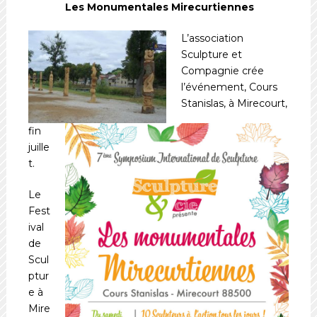
Les Monumentales Mirecurtiennes
L’association
Sculpture et
Compagnie crée
l’événement, Cours
Stanislas, à Mirecourt,
fin
juille
t.
Le
Fest
ival
de
Scul
ptur
e à
Mire