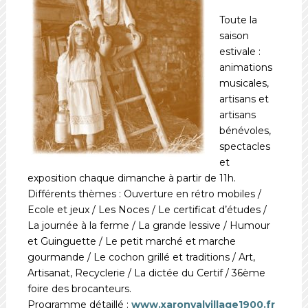
Toute la
saison
estivale :
animations
musicales,
artisans et
artisans
bénévoles,
spectacles
et
exposition chaque dimanche à partir de 11h.
Différents thèmes : Ouverture en rétro mobiles /
Ecole et jeux / Les Noces / Le certificat d’études /
La journée à la ferme / La grande lessive / Humour
et Guinguette / Le petit marché et marche
gourmande / Le cochon grillé et traditions / Art,
Artisanat, Recyclerie / La dictée du Certif / 36ème
foire des brocanteurs.
Programme détaillé :
www.xaronvalvillage1900.fr