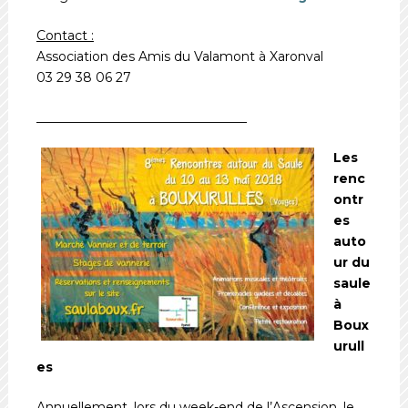
Contact :
Association des Amis du Valamont à Xaronval
03 29 38 06 27
_________________________________
Les
renc
ontr
es
auto
ur du
saule
à
Boux
urull
es
Annuellement, lors du week-end de l’Ascension, le