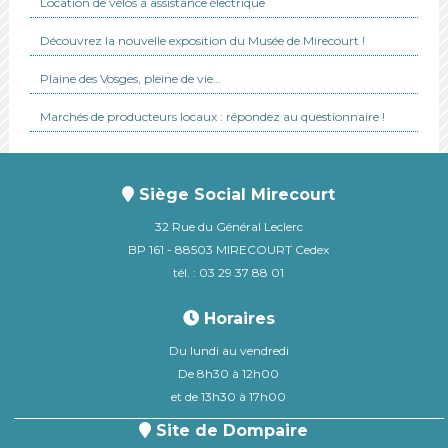
Location de vélos à assistance électrique
Découvrez la nouvelle exposition du Musée de Mirecourt !
Plaine des Vosges, pleine de vie…
Marchés de producteurs locaux : répondez au questionnaire !
Siège Social Mirecourt
32 Rue du Général Leclerc
BP 161 - 88503 MIRECOURT Cedex
tél. : 03 29 37 88 01
Horaires
Du lundi au vendredi
De 8h30 à 12h00
et de 13h30 à 17h00
Site de Dompaire