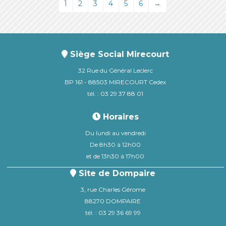
1
2
3
4
5
6
→
Siège Social Mirecourt
32 Rue du Général Leclerc
BP 161 - 88503 MIRECOURT Cedex
tél. : 03 29 37 88 01
Horaires
Du lundi au vendredi
De 8h30 à 12h00
et de 13h30 à 17h00
Site de Dompaire
3, rue Charles Gérome
88270 DOMPAIRE
tél. : 03 29 36 69 99