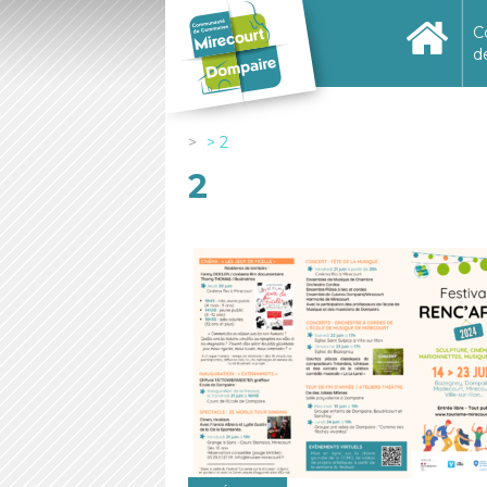
C
d
2
2