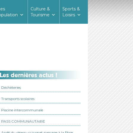
ces
Culture &
Sports &
opulation
Tourisme
Loisirs
Les dernières actus !
Déchèteries
Transports scolaires
Piscine intercommunale
PASS COMMUNAUTAIRE
Arrêt du réseau cuivre et passage à la fibre