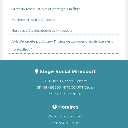
Arrêt du réseau cuivre et passage à la fibre
Matinées d’éveil à Oëlleville
Horaires d’été déchèterie de Mirecourt
Avis d’enquête publique – Projets de zonages d’assainissement
non-collectif
Siège Social Mirecourt
32 Rue du Général Leclerc
BP 161 - 88503 MIRECOURT Cedex
tél. : 03 29 37 88 01
Horaires
Du lundi au vendredi
De 8h30 à 12h00