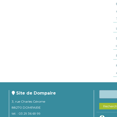
Site de Dompaire
3, rue Charles Gérome
Recherc
88270 DOMPAIRE
tél. : 03 29 36 69 99