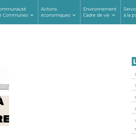
ommunauté
Actions
Environnement
Servi
e Communes
économiques
Cadre de vie
à la p
L