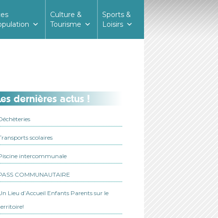
ces
Culture &
Sports &
opulation
Tourisme
Loisirs
es dernières actus !
Déchèteries
Transports scolaires
Piscine intercommunale
PASS COMMUNAUTAIRE
Un Lieu d’Accueil Enfants Parents sur le
territoire!