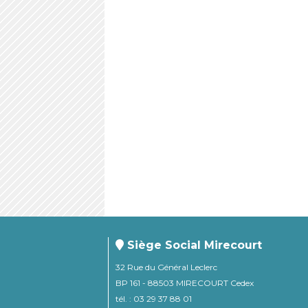
Siège Social Mirecourt
32 Rue du Général Leclerc
BP 161 - 88503 MIRECOURT Cedex
tél. : 03 29 37 88 01