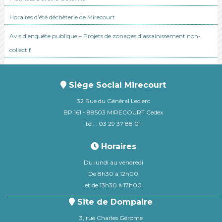
Horaires d’été déchèterie de Mirecourt
Avis d’enquête publique – Projets de zonages d’assainissement non-
collectif
Siège Social Mirecourt
32 Rue du Général Leclerc
BP 161 - 88503 MIRECOURT Cedex
tél. : 03 29 37 88 01
Horaires
Du lundi au vendredi
De 8h30 à 12h00
et de 13h30 à 17h00
Site de Dompaire
3, rue Charles Gérome