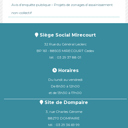
Avis d’enquête publique – Projets de zonages d’assainissement
non-collectif
Siège Social Mirecourt
32 Rue du Général Leclerc
BP 161 - 88503 MIRECOURT Cedex
tél. : 03 29 37 88 01
Horaires
Du lundi au vendredi
De 8h30 à 12h00
et de 13h30 à 17h00
Site de Dompaire
3, rue Charles Gérome
88270 DOMPAIRE
tél. : 03 29 36 69 99