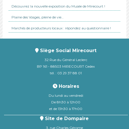
Découvrez la nouvelle exposition du Musée de Mirecourt !
Plaine des Vosges, pleine de vie…
Marchés de producteurs locaux : répondez au questionnaire !
Siège Social Mirecourt
32 Rue du Général Leclerc
BP 161 - 88503 MIRECOURT Cedex
tél. : 03 29 37 88 01
Horaires
Du lundi au vendredi
De 8h30 à 12h00
et de 13h30 à 17h00
Site de Dompaire
3, rue Charles Gérome