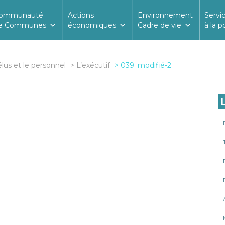
ommunauté
Actions
Environnement
Servi
e Communes
économiques
Cadre de vie
à la p
élus et le personnel
L’exécutif
039_modifié-2
L