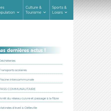
ces
Culture &
Sports &
opulation
Tourisme
Loisirs
es dernières actus !
Déchèteries
Transports scolaires
Piscine intercommunale
PASS COMMUNAUTAIRE
Arrêt du réseau cuivre et passage à la fibre
Matinées d’éveil à Oëlleville