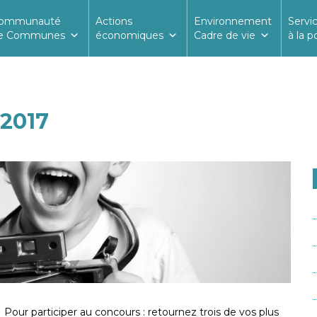
ommunauté
Actions
Environnement
Servi
e Communes
économiques
Cadre de vie
à la p
 2017
Pour participer au concours : retournez trois de vos plus