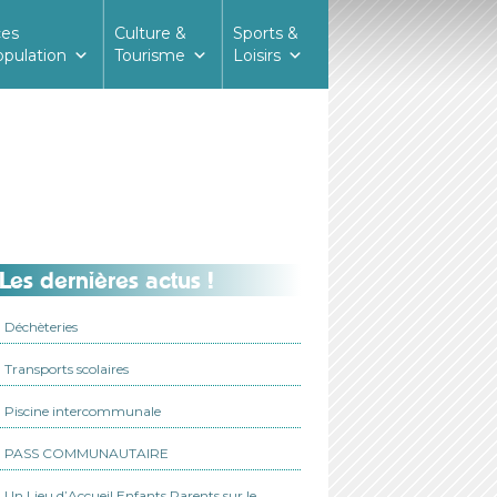
ces
Culture &
Sports &
opulation
Tourisme
Loisirs
Les dernières actus !
Déchèteries
Transports scolaires
Piscine intercommunale
PASS COMMUNAUTAIRE
Un Lieu d’Accueil Enfants Parents sur le