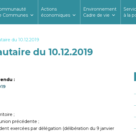
ommunauté
Actions
Environnement
Servi
e Communes
économiques
Cadre de vie
à la p
aire du 10.12.2019
taire du 10.12.2019
rendu :
019
itoire ;
éunion précédente ;
ent exercées par délégation (délibération du 9 janvier