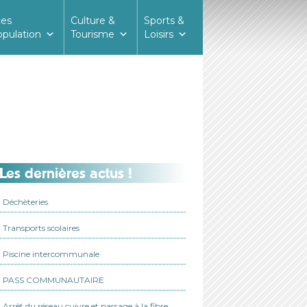
ces
Culture &
Sports &
opulation
Tourisme
Loisirs
Les dernières actus !
Déchèteries
Transports scolaires
Piscine intercommunale
PASS COMMUNAUTAIRE
Arrêt du réseau cuivre et passage à la fibre