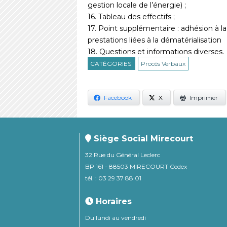
gestion locale de l’énergie) ;
16. Tableau des effectifs ;
17. Point supplémentaire : adhésion à 
prestations liées à la dématérialisation
18. Questions et informations diverses.
CATÉGORIES
Procès Verbaux
Facebook
X
Imprimer
Siège Social Mirecourt
32 Rue du Général Leclerc
BP 161 - 88503 MIRECOURT Cedex
tél. : 03 29 37 88 01
Horaires
Du lundi au vendredi