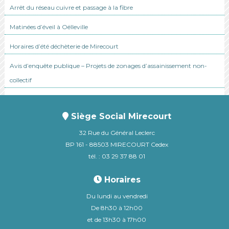
Arrêt du réseau cuivre et passage à la fibre
Matinées d’éveil à Oëlleville
Horaires d’été déchèterie de Mirecourt
Avis d’enquête publique – Projets de zonages d’assainissement non-
collectif
Siège Social Mirecourt
32 Rue du Général Leclerc
BP 161 - 88503 MIRECOURT Cedex
tél. : 03 29 37 88 01
Horaires
Du lundi au vendredi
De 8h30 à 12h00
et de 13h30 à 17h00