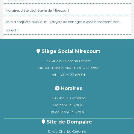
Horaires d’été déchèterie de Mirecourt
Avis d’enquête publique – Projets de zonages d’assainissement non-
collectif
Siège Social Mirecourt
32 Rue du Général Leclerc
BP 161 - 88503 MIRECOURT Cedex
tél. : 03 29 37 88 01
Horaires
Du lundi au vendredi
De 8h30 à 12h00
et de 13h30 à 17h00
Site de Dompaire
3, rue Charles Gérome