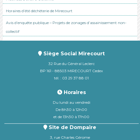
Horaires d’été déchèterie de Mirecourt
Avis d’enquête publique – Projets de zonages d’assainissement non-
collectif
Siège Social Mirecourt
32 Rue du Général Leclerc
BP 161 - 88503 MIRECOURT Cedex
tél. : 03 29 37 88 01
Horaires
Du lundi au vendredi
De 8h30 à 12h00
et de 13h30 à 17h00
Site de Dompaire
3, rue Charles Gérome