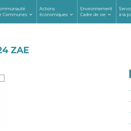
ommunauté
Actions
Environnement
Servi
e Communes
économiques
Cadre de vie
à la p
24 ZAE