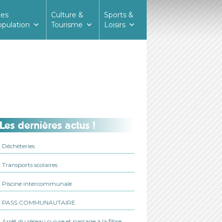
ces
Culture &
Sports &
opulation
Tourisme
Loisirs
Les dernières actus !
Déchèteries
Transports scolaires
Piscine intercommunale
PASS COMMUNAUTAIRE
Arrêt du réseau cuivre et passage à la fibre