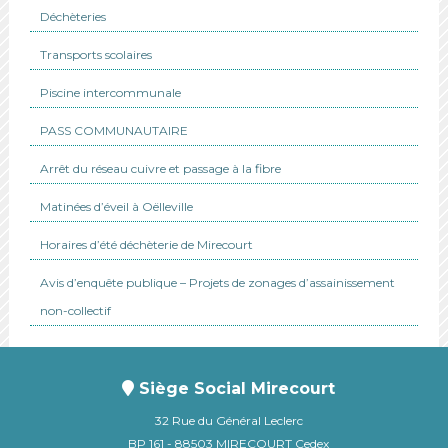
Déchèteries
Transports scolaires
Piscine intercommunale
PASS COMMUNAUTAIRE
Arrêt du réseau cuivre et passage à la fibre
Matinées d’éveil à Oëlleville
Horaires d’été déchèterie de Mirecourt
Avis d’enquête publique – Projets de zonages d’assainissement
non-collectif
Siège Social Mirecourt
32 Rue du Général Leclerc
BP 161 - 88503 MIRECOURT Cedex