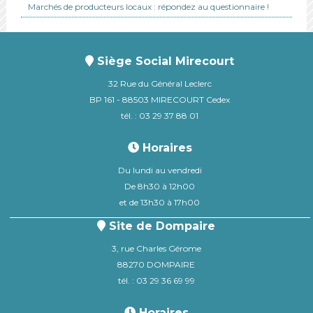
Marchés de producteurs locaux : répondez au questionnaire !
Siège Social Mirecourt
32 Rue du Général Leclerc
BP 161 - 88503 MIRECOURT Cedex
tél. : 03 29 37 88 01
Horaires
Du lundi au vendredi
De 8h30 à 12h00
et de 13h30 à 17h00
Site de Dompaire
3, rue Charles Gérome
88270 DOMPAIRE
tél. : 03 29 36 69 99
Horaires