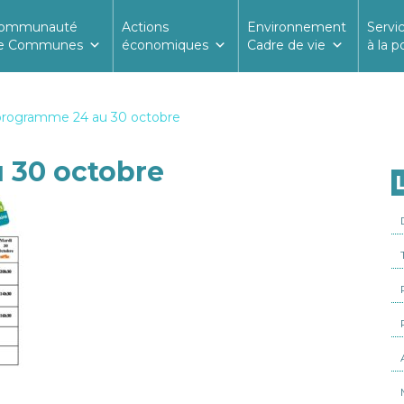
ommunauté
Actions
Environnement
Servi
e Communes
économiques
Cadre de vie
à la p
programme 24 au 30 octobre
 30 octobre
L