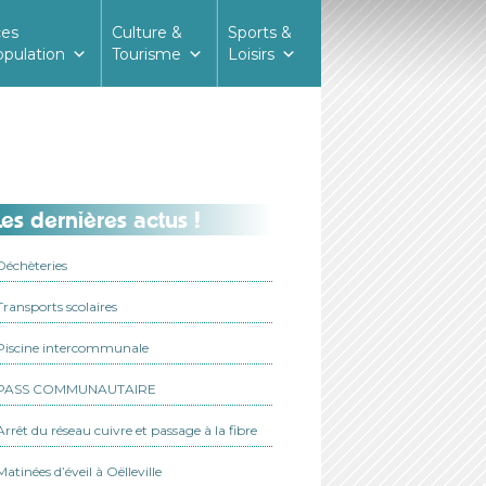
ces
Culture &
Sports &
opulation
Tourisme
Loisirs
es dernières actus !
Déchèteries
Transports scolaires
Piscine intercommunale
PASS COMMUNAUTAIRE
Arrêt du réseau cuivre et passage à la fibre
Matinées d’éveil à Oëlleville