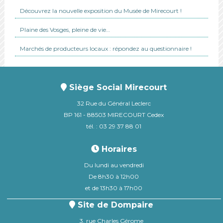
Découvrez la nouvelle exposition du Musée de Mirecourt !
Plaine des Vosges, pleine de vie…
Marchés de producteurs locaux : répondez au questionnaire !
Siège Social Mirecourt
32 Rue du Général Leclerc
BP 161 - 88503 MIRECOURT Cedex
tél. : 03 29 37 88 01
Horaires
Du lundi au vendredi
De 8h30 à 12h00
et de 13h30 à 17h00
Site de Dompaire
3, rue Charles Gérome