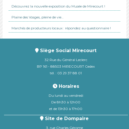
Découvrez la nouvelle exposition du Musée de Mirecourt !
Plaine des Vosges, pleine de vie…
Marchés de producteurs locaux : répondez au questionnaire !
Siège Social Mirecourt
32 Rue du Général Leclerc
BP 161 - 88503 MIRECOURT Cedex
tél. : 03 29 37 88 01
Horaires
Du lundi au vendredi
De 8h30 à 12h00
et de 13h30 à 17h00
Site de Dompaire
3, rue Charles Gérome