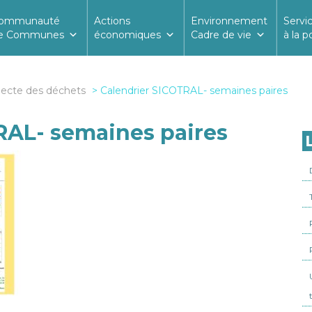
ommunauté
Actions
Environnement
Servi
e Communes
économiques
Cadre de vie
à la p
lecte des déchets
Calendrier SICOTRAL- semaines paires
RAL- semaines paires
L