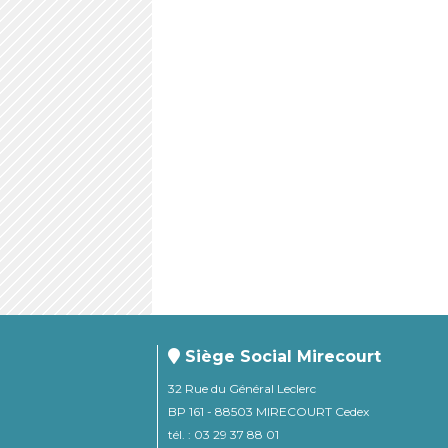
Siège Social Mirecourt
32 Rue du Général Leclerc
BP 161 - 88503 MIRECOURT Cedex
tél. : 03 29 37 88 01