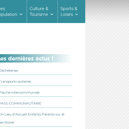
ces
Culture &
Sports &
opulation
Tourisme
Loisirs
es dernières actus !
Déchèteries
Transports scolaires
Piscine intercommunale
PASS COMMUNAUTAIRE
Un Lieu d’Accueil Enfants Parents sur le
territoire!