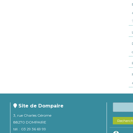
Site de Dompaire
3, rue Charles Gérome
Recherc
88270 DOMPAIRE
tél. : 03 29 36 69 99