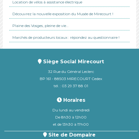
Location de vélos à assistance électrique
Découvrez la nouvelle exposition du Musée de Mirecourt !
Plaine des Vosges, pleine de vie…
Marchés de producteurs locaux : répondez au questionnaire !
Siège Social Mirecourt
32 Rue du Général Leclerc
BP 161 - 88503 MIRECOURT Cedex
tél. : 03 29 37 88 01
Horaires
Du lundi au vendredi
De 8h30 à 12h00
et de 13h30 à 17h00
Site de Dompaire