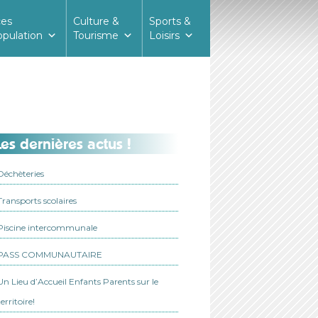
ces
Culture &
Sports &
opulation
Tourisme
Loisirs
es dernières actus !
Déchèteries
Transports scolaires
Piscine intercommunale
PASS COMMUNAUTAIRE
Un Lieu d’Accueil Enfants Parents sur le
territoire!