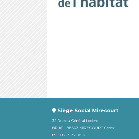
Siège Social Mirecourt
32 Rue du Général Leclerc
BP 161 - 88503 MIRECOURT Cedex
tél. : 03 29 37 88 01