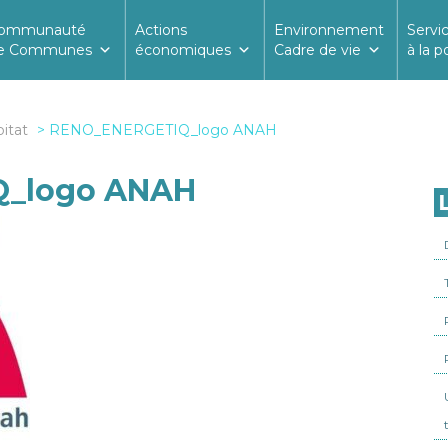
ommunauté
Actions
Environnement
Servi
e Communes
économiques
Cadre de vie
à la p
itat
RENO_ENERGETIQ_logo ANAH
_logo ANAH
L