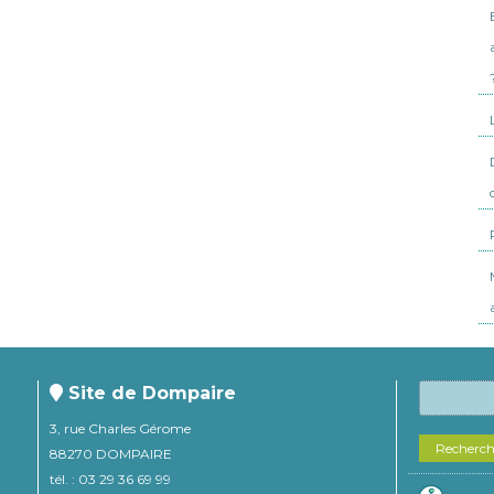
Site de Dompaire
3, rue Charles Gérome
Recherc
88270 DOMPAIRE
tél. : 03 29 36 69 99