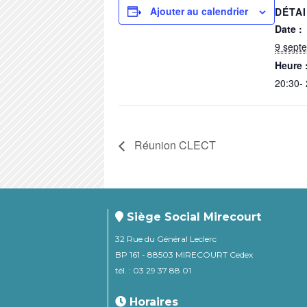
Ajouter au calendrier
DÉTA
Date :
9 sept
Heure 
20:30-
Réunion CLECT
Siège Social Mirecourt
32 Rue du Général Leclerc
BP 161 - 88503 MIRECOURT Cedex
tél. : 03 29 37 88 01
Horaires