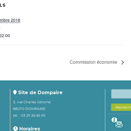
ILS
embre 2018
:
 22:00
Commission économie
Site de Dompaire
3, rue Charles Gérome
Recherc
88270 DOMPAIRE
tél. : 03 29 36 69 99
Horaires