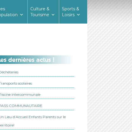
ces
Culture &
Sports &
opulation
Tourisme
Loisirs
es dernières actus !
Déchèteries
Transports scolaires
Piscine intercommunale
PASS COMMUNAUTAIRE
Un Lieu d’Accueil Enfants Parents sur le
territoire!