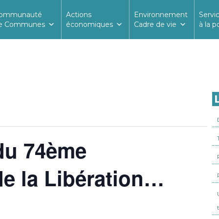
ommunauté
Actions
Environnement
Servi
e Communes
économiques
Cadre de vie
à la p
L
 du 74ème
de la Libération…