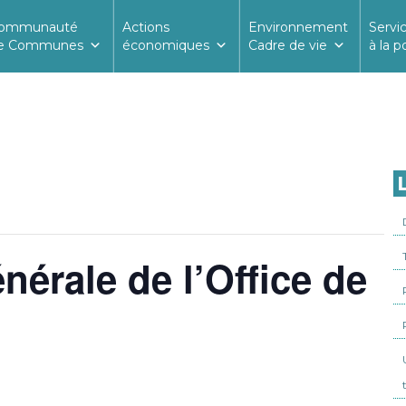
ommunauté
Actions
Environnement
Servi
e Communes
économiques
Cadre de vie
à la p
L
érale de l’Office de