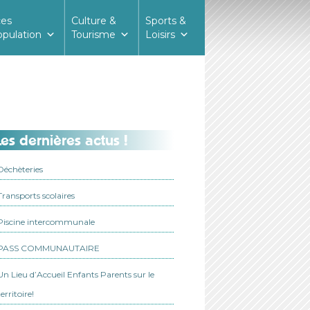
ces
Culture &
Sports &
opulation
Tourisme
Loisirs
es dernières actus !
Déchèteries
Transports scolaires
Piscine intercommunale
PASS COMMUNAUTAIRE
Un Lieu d’Accueil Enfants Parents sur le
territoire!