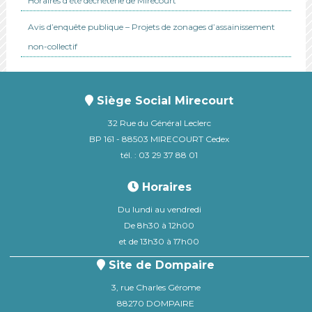
Horaires d’été déchèterie de Mirecourt
Avis d’enquête publique – Projets de zonages d’assainissement
non-collectif
Siège Social Mirecourt
32 Rue du Général Leclerc
BP 161 - 88503 MIRECOURT Cedex
tél. : 03 29 37 88 01
Horaires
Du lundi au vendredi
De 8h30 à 12h00
et de 13h30 à 17h00
Site de Dompaire
3, rue Charles Gérome
88270 DOMPAIRE