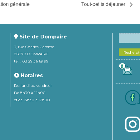
tion générale
Tout-petits déjeuner
Site de Dompaire
3, rue Charles Gérome
Recherc
88270 DOMPAIRE
tél. : 03 29 36 69 99
Horaires
Du lundi au vendredi
De 8h30 à 12h00
et de 13h30 à 17h00