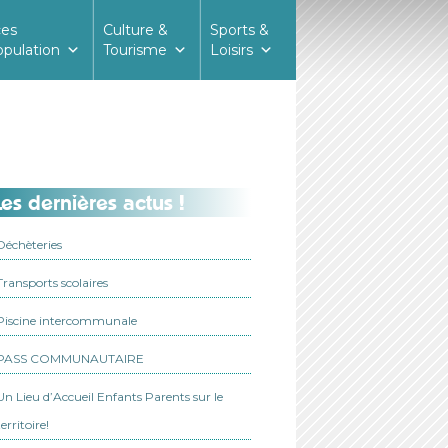
ces
Culture &
Sports &
opulation
Tourisme
Loisirs
es dernières actus !
Déchèteries
Transports scolaires
Piscine intercommunale
PASS COMMUNAUTAIRE
Un Lieu d’Accueil Enfants Parents sur le
territoire!