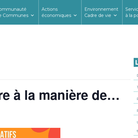
ommunauté
Actions
Environnement
Servi
e Communes
économiques
Cadre de vie
à la p
L
ure à la manière de…