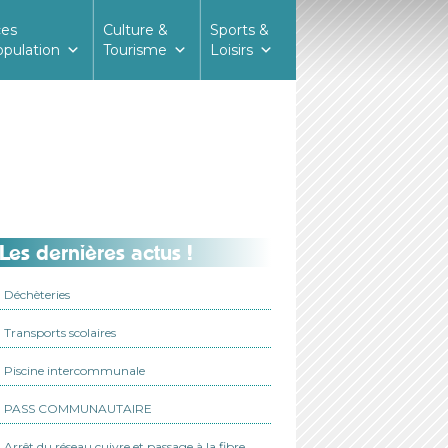
ces
Culture &
Sports &
opulation
Tourisme
Loisirs
Les dernières actus !
Déchèteries
Transports scolaires
Piscine intercommunale
PASS COMMUNAUTAIRE
Arrêt du réseau cuivre et passage à la fibre