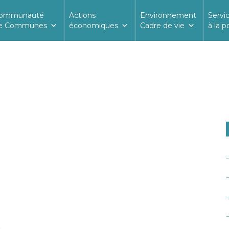
ommunauté
Actions
Environnement
Servi
e Communes
économiques
Cadre de vie
à la p