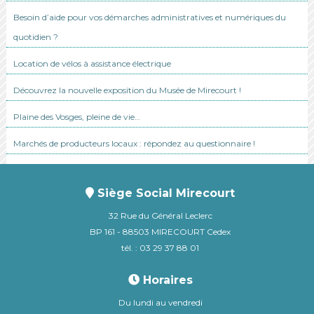
Besoin d’aide pour vos démarches administratives et numériques du
quotidien ?
Location de vélos à assistance électrique
Découvrez la nouvelle exposition du Musée de Mirecourt !
Plaine des Vosges, pleine de vie…
Marchés de producteurs locaux : répondez au questionnaire !
Siège Social Mirecourt
32 Rue du Général Leclerc
BP 161 - 88503 MIRECOURT Cedex
tél. : 03 29 37 88 01
Horaires
Du lundi au vendredi