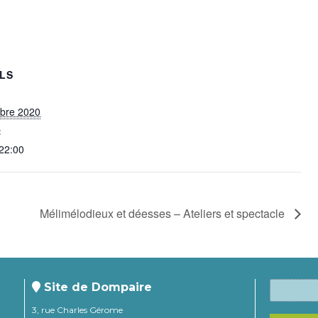
ILS
obre 2020
:
 22:00
Mélimélodieux et déesses – Ateliers et spectacle
Site de Dompaire
3, rue Charles Gérome