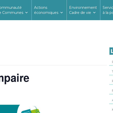
ommunauté
Actions
Environnement
Servi
e Communes
économiques
Cadre de vie
à la p
L
mpaire