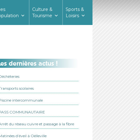
ces
Culture &
Sports &
opulation
Tourisme
Loisirs
es dernières actus !
Déchèteries
Transports scolaires
Piscine intercommunale
PASS COMMUNAUTAIRE
Arrêt du réseau cuivre et passage à la fibre
Matinées d’éveil à Oëlleville