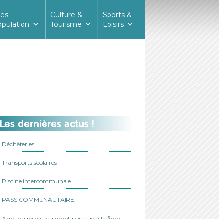
ces
Culture &
Sports &
opulation
Tourisme
Loisirs
Les dernières actus !
Déchèteries
Transports scolaires
Piscine intercommunale
PASS COMMUNAUTAIRE
Arrêt du réseau cuivre et passage à la fibre