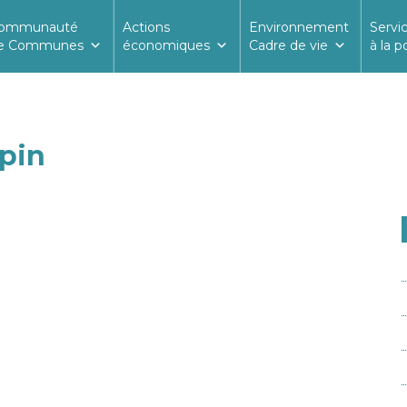
ommunauté
Actions
Environnement
Servi
e Communes
économiques
Cadre de vie
à la p
apin