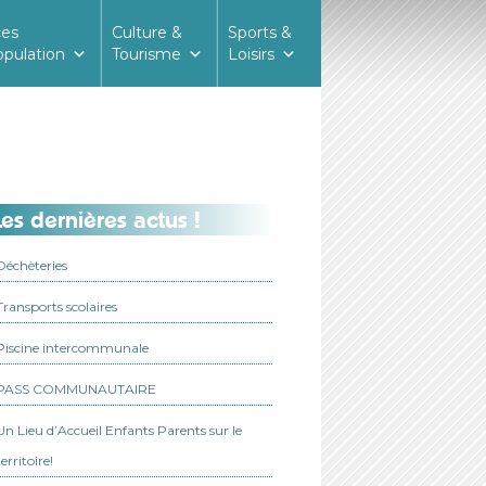
ces
Culture &
Sports &
opulation
Tourisme
Loisirs
es dernières actus !
Déchèteries
Transports scolaires
Piscine intercommunale
PASS COMMUNAUTAIRE
Un Lieu d’Accueil Enfants Parents sur le
territoire!