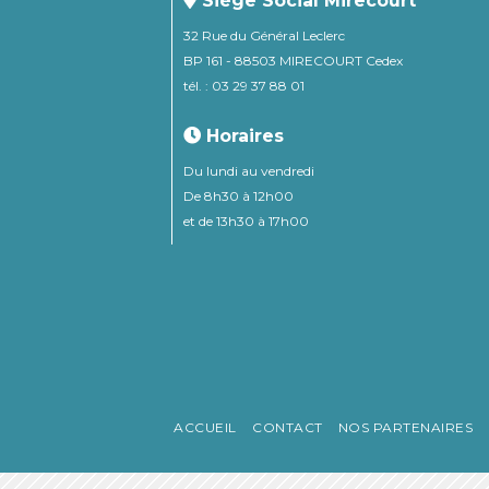
Siège Social Mirecourt
32 Rue du Général Leclerc
BP 161 - 88503 MIRECOURT Cedex
tél. : 03 29 37 88 01
Horaires
Du lundi au vendredi
De 8h30 à 12h00
et de 13h30 à 17h00
ACCUEIL
CONTACT
NOS PARTENAIRES