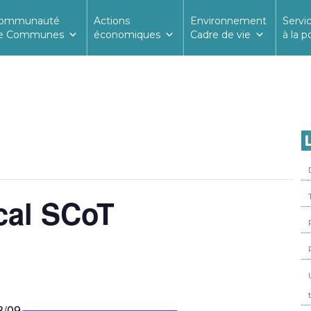
ommunauté
Actions
Environnement
Servi
e Communes
économiques
Cadre de vie
à la p
L
cal SCoT
3/09