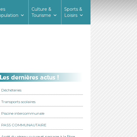
ces
Culture &
Sports &
opulation
Tourisme
Loisirs
Les dernières actus !
Déchèteries
Transports scolaires
Piscine intercommunale
PASS COMMUNAUTAIRE
Arrêt du réseau cuivre et passage à la fibre