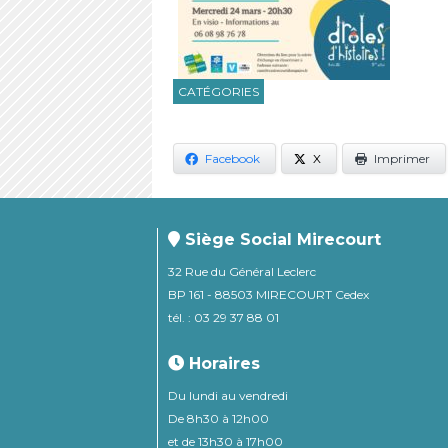
CATÉGORIES
Facebook
X
Imprimer
Siège Social Mirecourt
32 Rue du Général Leclerc
BP 161 - 88503 MIRECOURT Cedex
tél. : 03 29 37 88 01
Horaires
Du lundi au vendredi
De 8h30 à 12h00
et de 13h30 à 17h00