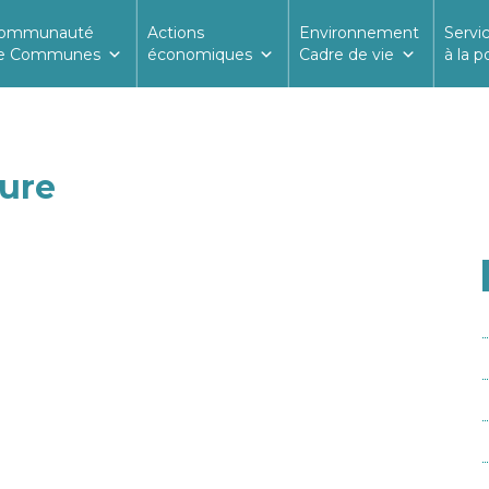
ommunauté
Actions
Environnement
Servi
e Communes
économiques
Cadre de vie
à la p
ture