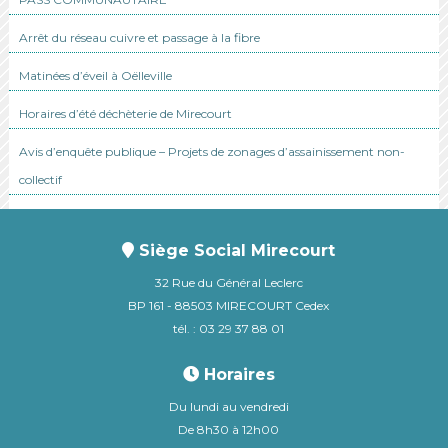
Arrêt du réseau cuivre et passage à la fibre
Matinées d’éveil à Oëlleville
Horaires d’été déchèterie de Mirecourt
Avis d’enquête publique – Projets de zonages d’assainissement non-
collectif
Siège Social Mirecourt
32 Rue du Général Leclerc
BP 161 - 88503 MIRECOURT Cedex
tél. : 03 29 37 88 01
Horaires
Du lundi au vendredi
De 8h30 à 12h00