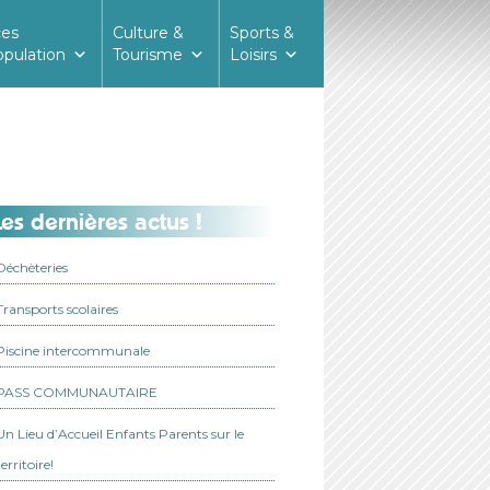
ces
Culture &
Sports &
opulation
Tourisme
Loisirs
es dernières actus !
Déchèteries
Transports scolaires
Piscine intercommunale
PASS COMMUNAUTAIRE
Un Lieu d’Accueil Enfants Parents sur le
territoire!