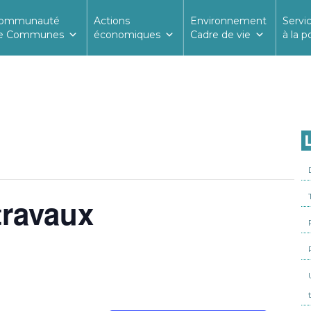
ommunauté
Actions
Environnement
Servi
e Communes
économiques
Cadre de vie
à la p
L
ravaux