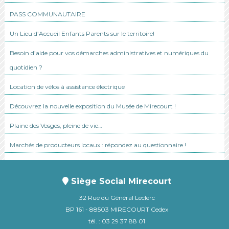
PASS COMMUNAUTAIRE
Un Lieu d’Accueil Enfants Parents sur le territoire!
Besoin d’aide pour vos démarches administratives et numériques du
quotidien ?
Location de vélos à assistance électrique
Découvrez la nouvelle exposition du Musée de Mirecourt !
Plaine des Vosges, pleine de vie…
Marchés de producteurs locaux : répondez au questionnaire !
Siège Social Mirecourt
32 Rue du Général Leclerc
BP 161 - 88503 MIRECOURT Cedex
tél. : 03 29 37 88 01