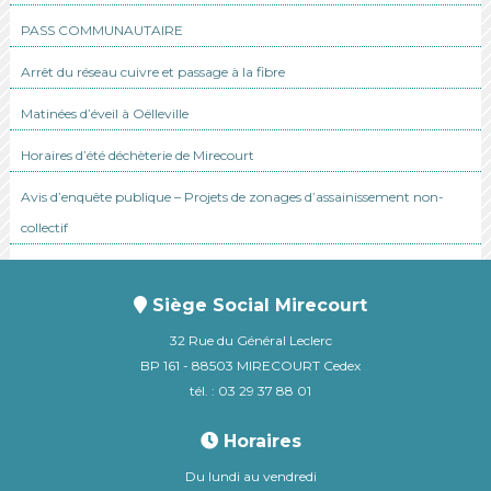
PASS COMMUNAUTAIRE
Arrêt du réseau cuivre et passage à la fibre
Matinées d’éveil à Oëlleville
Horaires d’été déchèterie de Mirecourt
Avis d’enquête publique – Projets de zonages d’assainissement non-
collectif
Siège Social Mirecourt
32 Rue du Général Leclerc
BP 161 - 88503 MIRECOURT Cedex
tél. : 03 29 37 88 01
Horaires
Du lundi au vendredi