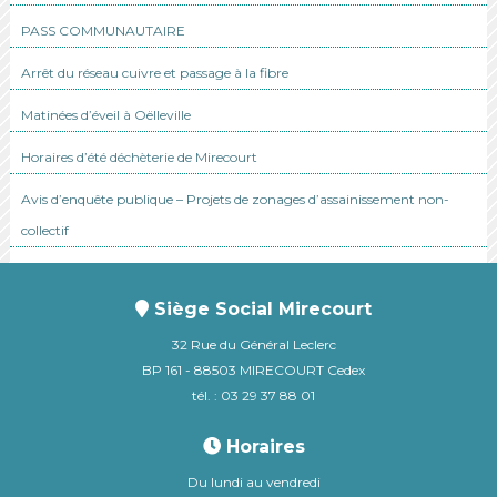
PASS COMMUNAUTAIRE
Arrêt du réseau cuivre et passage à la fibre
Matinées d’éveil à Oëlleville
Horaires d’été déchèterie de Mirecourt
Avis d’enquête publique – Projets de zonages d’assainissement non-
collectif
Siège Social Mirecourt
32 Rue du Général Leclerc
BP 161 - 88503 MIRECOURT Cedex
tél. : 03 29 37 88 01
Horaires
Du lundi au vendredi