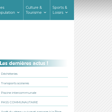
ces
Culture &
Sports &
opulation
Tourisme
Loisirs
Les dernières actus !
Déchèteries
Transports scolaires
Piscine intercommunale
PASS COMMUNAUTAIRE
Arrêt du réseau cuivre et passage à la fibre