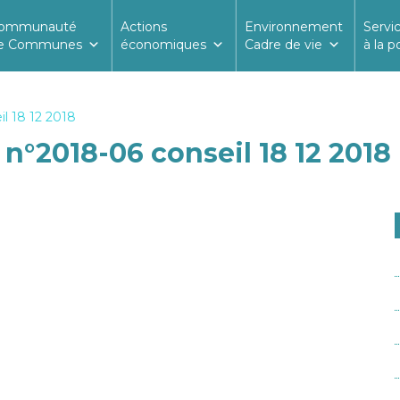
ommunauté
Actions
Environnement
Servi
e Communes
économiques
Cadre de vie
à la p
l 18 12 2018
n°2018-06 conseil 18 12 2018