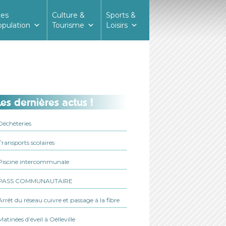
ces
Culture &
Sports &
opulation
Tourisme
Loisirs
es dernières actus !
Déchèteries
Transports scolaires
Piscine intercommunale
PASS COMMUNAUTAIRE
Arrêt du réseau cuivre et passage à la fibre
Matinées d’éveil à Oëlleville