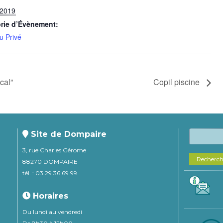
 2019
rie d’Évènement:
u Privé
cal”
Copil piscine
Site de Dompaire
3, rue Charles Gérome
Recherc
88270 DOMPAIRE
tél. : 03 29 36 69 99
Horaires
Du lundi au vendredi