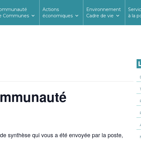
ommunauté
Actions
Environnement
Servi
e Communes
économiques
Cadre de vie
à la p
L
communauté
 de synthèse qui vous a été envoyée par la poste,