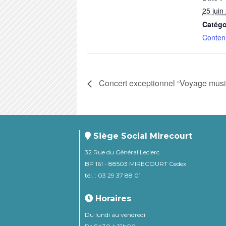
25 juin
Catégo
Conten
Concert exceptionnel “Voyage musi
Siège Social Mirecourt
32 Rue du Général Leclerc
BP 161 - 88503 MIRECOURT Cedex
tél. : 03 29 37 88 01
Horaires
Du lundi au vendredi