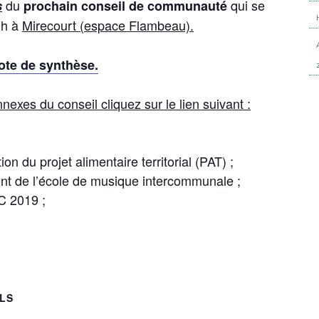
du
qui se
s
prochain conseil de communauté
0h à
Mirecourt (espace Flambeau).
note de synthèse.
exes du conseil cliquez sur le lien suivant :
on du projet alimentaire territorial (PAT) ;
ent de l’école de musique intercommunale ;
C 2019 ;
ILS