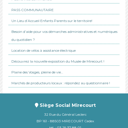
PASS COMMUNAUTAIRE
Un Lieu d’Accueil Enfants Parents sur le territoire!
Besoin d’aide pour vos démarches administratives et numériques
du quotidien ?
Location de vélos à assistance électrique
Découvrez la nouvelle exposition du Musée de Mirecourt !
Plaine des Vosges, pleine de vie…
Marchés de producteurs locaux : répondez au questionnaire !
Siège Social Mirecourt
32 Rue du Général Leclerc
BP 161 - 88503 MIRECOURT Cedex
tél. : 03 29 37 88 01