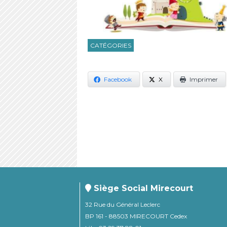
CATÉGORIES
Facebook
X
Imprimer
Siège Social Mirecourt
32 Rue du Général Leclerc
BP 161 - 88503 MIRECOURT Cedex