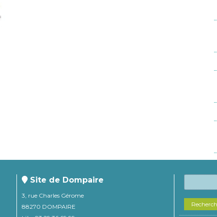
Site de Dompaire
3, rue Charles Gérome
Recherc
88270 DOMPAIRE