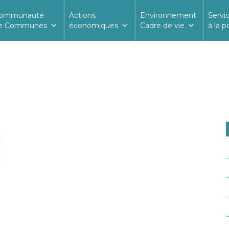
ommunauté
Actions
Environnement
Servi
e Communes
économiques
Cadre de vie
à la p