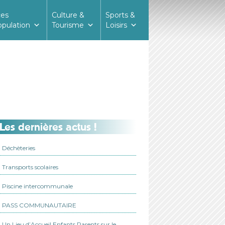
ces
Culture &
Sports &
opulation
Tourisme
Loisirs
Les dernières actus !
Déchèteries
Transports scolaires
Piscine intercommunale
PASS COMMUNAUTAIRE
Un Lieu d’Accueil Enfants Parents sur le