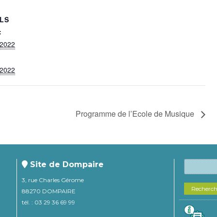
ILS
:
 2022
 2022
Programme de l’Ecole de Musique
Site de Dompaire
3, rue Charles Gérome
Recherc
88270 DOMPAIRE
tél. : 03 29 36 69 99