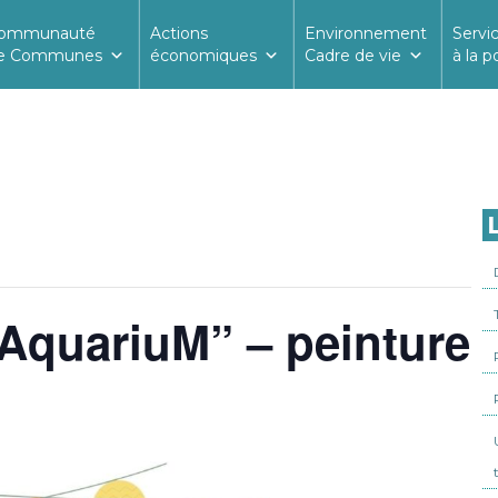
ommunauté
Actions
Environnement
Servi
e Communes
économiques
Cadre de vie
à la p
L
’AquariuM” – peinture