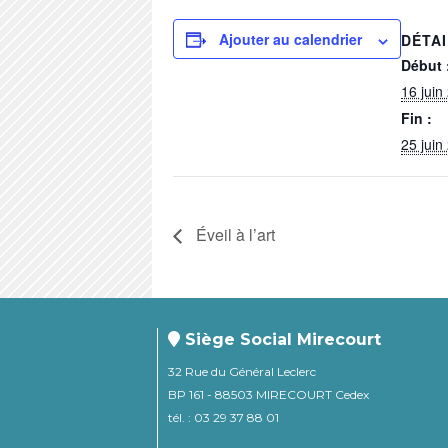
Ajouter au calendrier
DÉTA
Début 
16 juin
Fin :
25 juin
Éveil à l’art
Siège Social Mirecourt
32 Rue du Général Leclerc
BP 161 - 88503 MIRECOURT Cedex
tél. : 03 29 37 88 01