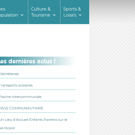
ces
Culture &
Sports &
opulation
Tourisme
Loisirs
es dernières actus !
Déchèteries
Transports scolaires
Piscine intercommunale
PASS COMMUNAUTAIRE
Un Lieu d’Accueil Enfants Parents sur le
territoire!