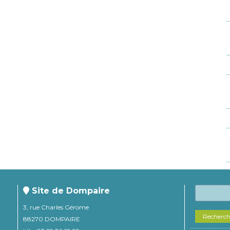
Site de Dompaire
3, rue Charles Gérome
Recherc
88270 DOMPAIRE