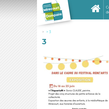
C
d
3
3