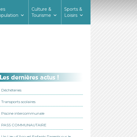
ces
Culture &
Sports &
opulation
Tourisme
Loisirs
Les dernières actus !
Déchèteries
Transports scolaires
Piscine intercommunale
PASS COMMUNAUTAIRE
Un Lieu d’Accueil Enfants Parents sur le