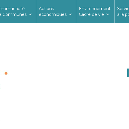
ommunauté
Actions
Environnement
Servi
e Communes
économiques
Cadre de vie
à la p