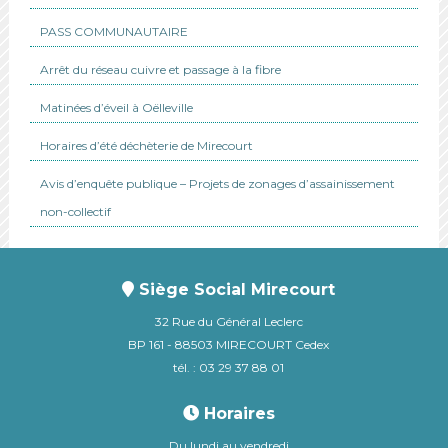
PASS COMMUNAUTAIRE
Arrêt du réseau cuivre et passage à la fibre
Matinées d’éveil à Oëlleville
Horaires d’été déchèterie de Mirecourt
Avis d’enquête publique – Projets de zonages d’assainissement
non-collectif
Siège Social Mirecourt
32 Rue du Général Leclerc
BP 161 - 88503 MIRECOURT Cedex
tél. : 03 29 37 88 01
Horaires
Du lundi au vendredi