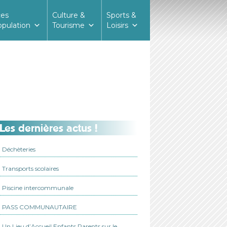
ces
Culture &
Sports &
opulation
Tourisme
Loisirs
Les dernières actus !
Déchèteries
Transports scolaires
Piscine intercommunale
PASS COMMUNAUTAIRE
Un Lieu d’Accueil Enfants Parents sur le