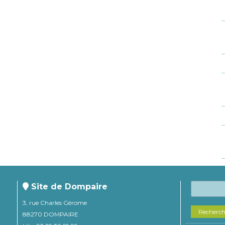
Site de Dompaire
3, rue Charles Gérome
Recherc
88270 DOMPAIRE