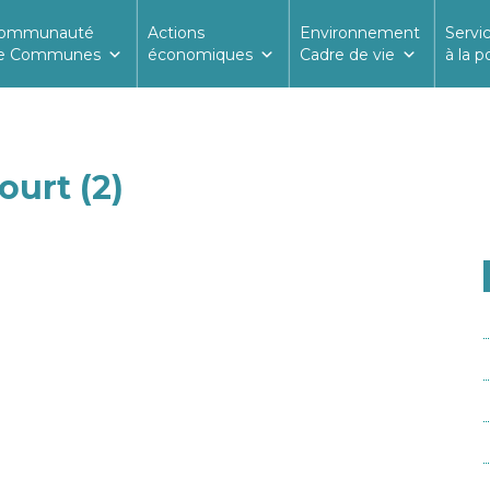
ommunauté
Actions
Environnement
Servi
e Communes
économiques
Cadre de vie
à la p
ourt (2)