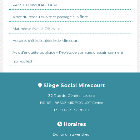
PASS COMMUNAUTAIRE
Arrêt du réseau cuivre et passage à la fibre
Matinées d’éveil à Oëlleville
Horaires d’été déchèterie de Mirecourt
Avis d’enquête publique – Projets de zonages d’assainissement
non-collectif
Siège Social Mirecourt
32 Rue du Général Leclerc
BP 161 - 88503 MIRECOURT Cedex
tél. : 03 29 37 88 01
Horaires
Du lundi au vendredi