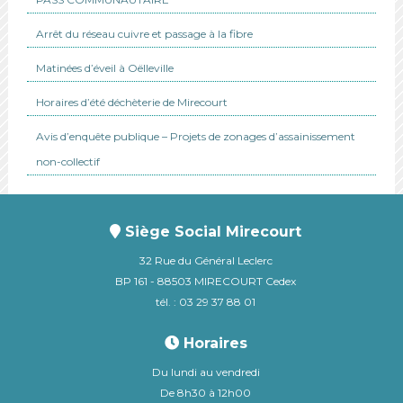
Arrêt du réseau cuivre et passage à la fibre
Matinées d’éveil à Oëlleville
Horaires d’été déchèterie de Mirecourt
Avis d’enquête publique – Projets de zonages d’assainissement
non-collectif
Siège Social Mirecourt
32 Rue du Général Leclerc
BP 161 - 88503 MIRECOURT Cedex
tél. : 03 29 37 88 01
Horaires
Du lundi au vendredi
De 8h30 à 12h00